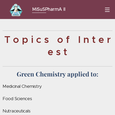
MiSuSPharmA II
Edition
T o p i c s o f I n t e r
e s t
Green Chemistry applied to:
Medicinal Chemistry
Food Sciences
Nutraceuticals